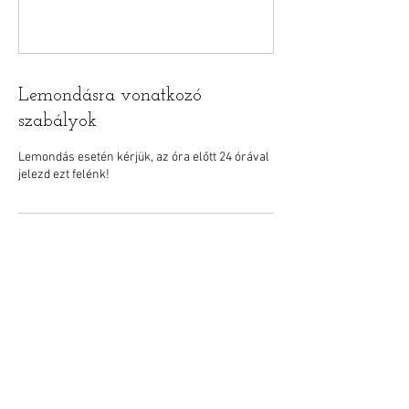
Lemondásra vonatkozó
szabályok
Lemondás esetén kérjük, az óra előtt 24 órával
jelezd ezt felénk!
Elérhetőségek
Taksony, MOZO Stúdió Egészségstúdió, Arany
János Street, Hungary