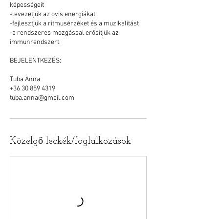
képességeit
-levezetjük az ovis energiákat
-fejlesztjük a ritmusérzéket és a muzikalitást
-a rendszeres mozgással erősítjük az
immunrendszert.
BEJELENTKEZÉS:
Tuba Anna
+36 30 859 4319
tuba.anna@gmail.com
Közelgő leckék/foglalkozások