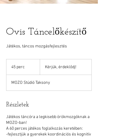
Ovis Táncelőkészítő
Játékos, táncos mozgásfejlesztés
Kérjük,
érdeklődj!
45 perc
4
Kérjük, érdeklődj!
5
p
MOZO Stúdió Taksony
e
r
c
Részletek
Játékos táncóra a legkisebb örökmozgóknak a
MOZO-ban!
A 60 perces játékos foglalkozás keretében:
-fejlesztjük a gyerekek koordinációs és kognitív