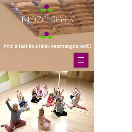
MOZO Stúdió
Ahol a test és a lélek összhangba kerül