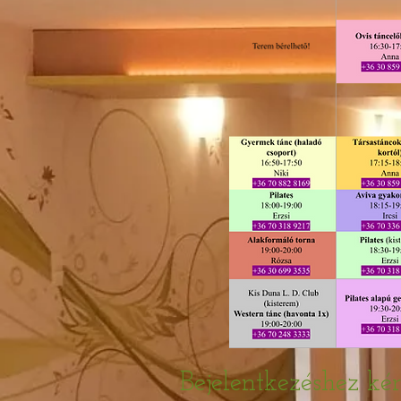
Bejelentkezéshez kér