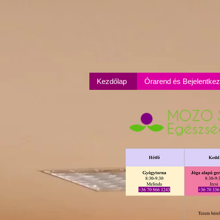
Kezdőlap
Órarend és Bejelentke