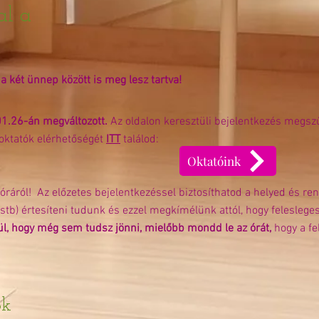
al a
a két ünnep között is meg lesz tartva!
1.26-án megváltozott.
Az oldalon keresztüli bejelentkezés megszű
 oktatók elérhetőségét
ITT
találod:
Oktatóink
óráról! Az előzetes bejelentkezéssel biztosíthatod a helyed és rend
stb) értesíteni tudunk és ezzel megkímélünk attól, hogy feleslege
ül, hogy még sem tudsz jönni, mielőbb mondd le az órát,
hogy a fe
ók