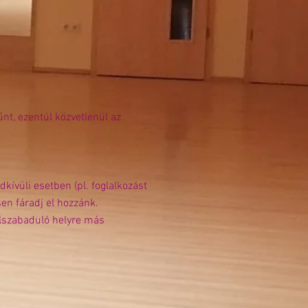
nt, ezentúl közvetlenül az
kívüli esetben (pl. foglalkozást
sen fáradj el hozzánk.
lszabaduló helyre más