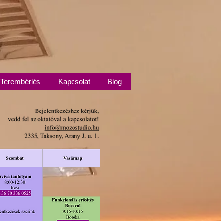
Terembérlés
Kapcsolat
Blog