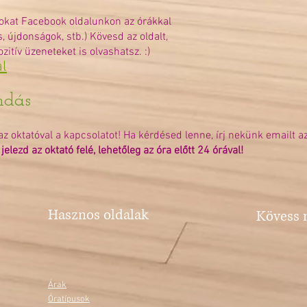
sokat Facebook oldalunkon az órákkal
, újdonságok, stb.) Kövesd az oldalt,
itív üzeneteket is olvashatsz. :)
al
ndás
az oktatóval a kapcsolatot! Ha kérdésed lenne, írj nekünk emailt a
ezd az oktató felé, lehetőleg az óra előtt 24 órával
!
Hasznos oldalak
Kövess 
Árak
Óratípusok