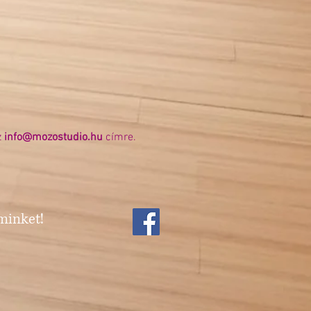
z
info@mozostudio.hu
címre.
minket!