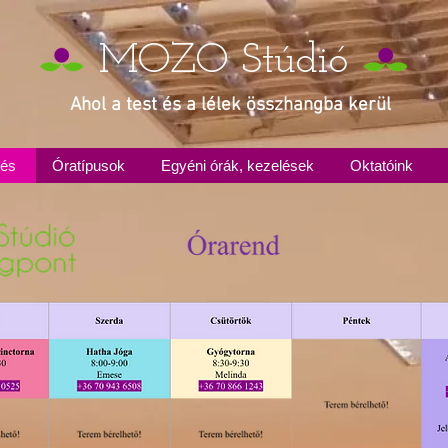
MOZO Stúdió
Ahol a test és a lélek összhangba kerül
zés
Óratípusok
Egyéni órák, kezelések
Oktatóink