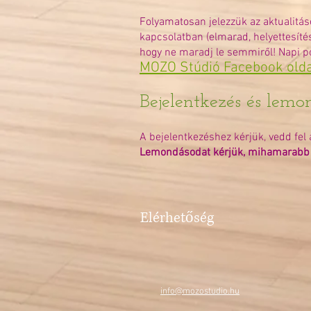
Folyamatosan jelezzük az aktualitá
kapcsolatban (elmarad, helyettesítés
hogy ne maradj le semmiről! Napi poz
MOZO Stúdió Facebook old
Bejelentkezés és lemo
A bejelentkezéshez kérjük
,
vedd fel 
Lemondásodat kérjük, mihamarabb jel
Elérhetőség
info@mozostudio.hu