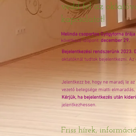
vedd fel az oktatóv
kapcsolatot!
Melinda csoportos Gyógytorna órája 
következő időpont:
december 29.​
Bejelentkezési rendszerünk 2023. 0
oktatóknál tudtok bejelentkezni. Az
Jelentkezz be, hogy ne maradj le az 
vezető betegsége miatti elmaradás, 
Kérjük, ha bejelentkezés után kider
jelentkezhessen.
Friss hírek, informáci