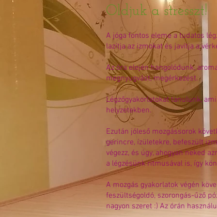
Oldjuk a stresszt!
A jóga fontos eleme a tudatos légz
lazítja az izmokat és javítja a vérk
Az óra elején hangolódunk,
aroma
megnyugvást, megérkezést.
Légzőgyakorlatokat tanulunk, amik
helyzetekben.
Ezután jóleső mozgássorok követ
gerincre, ízületekre, befeszült 
végezz, és úgy, ahogyan neked az
a légzésünk ritmusával is, így kö
A mozgás gyakorlatok végén követk
feszültségoldó, szorongás-űző pó
nagyon szeret :) Az órán használu