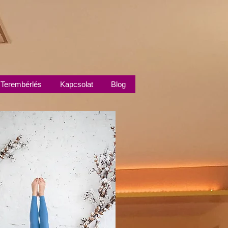
Terembérlés
Kapcsolat
Blog