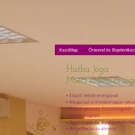
Kezdőlap
Órarend és Bejelentke
Hatha Jóga
Miért érdemes jó
• Ellazít, feltölt energiával
• Kikapcsol a mindennapok roha
• Szorongásoldó, feszültségoldó
• ÉnIdő program
• Testmozgás és légzőgyakorlatok
• Aromaterápiás élmény