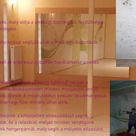
és, mely oldja a stresszt, szorongást, feszültséget,
eringést.
terápiával segítjük az érzelmek lecsillapodását,
et az órán kívül is bátran használhatsz a nehéz
keznek, melyek jótékony hatással vannak a
izmokra. Természetesen minden mozgásból annyit
nap jólesik. A mozdulatokat sokszor összehangoljuk
nnyen egy flow-élmény jöhet létre.
eznek a kifejezetten stresszoldást segítő,
zok, és a relaxáció, melyet minden vendégünk
nk hengerpárnát, mely segíti a mélyebb ellazulást.