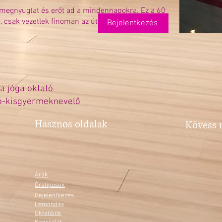
ít, megnyugtat és erőt ad a mindennapokra. Ez a 60
ó, csak vezetlek finoman az úton. Ha Én-Idő, akkor
Bejelentkezés
a jóga oktató
-kisgyermeknevelő
Hasznos oldalak
Kövess 
Árak
Óratípusok
Bejelentkezés
Lemondás
Oktatóink