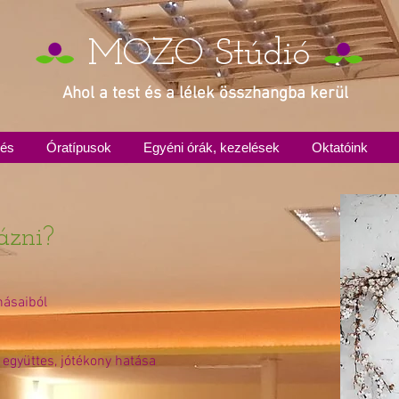
MOZO Stúdió
Ahol a test és a lélek összhangba kerül
zés
Óratípusok
Egyéni órák, kezelések
Oktatóink
gázni?
násaiból
 együttes, jótékony hatása