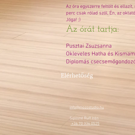
Az óra egyszerre feltölt és ellaz
perc csak rólad szól, Én, az oktat
Jóga! ;)
Az órát tartja:
Pusztai Zsuzsanna
Okleveles Hatha és Kismam
Diplomás csecsemőgondozó
Elérhetőség
info@mozostudio.hu
Siposné Ruff Irén
+36 70 336 0525