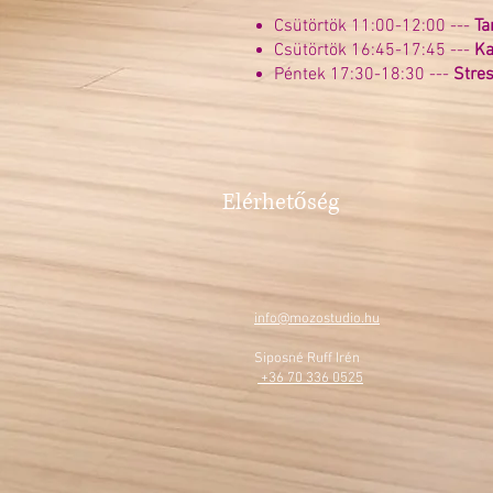
Csütörtök 11:00-12:00 ---
Ta
Csütörtök 16:45-17:45 ---
Ka
Péntek 17:30-18:30 ---
Stres
Elérhetőség
info@mozostudio.hu
Siposné Ruff Irén
+36 70 336 0525