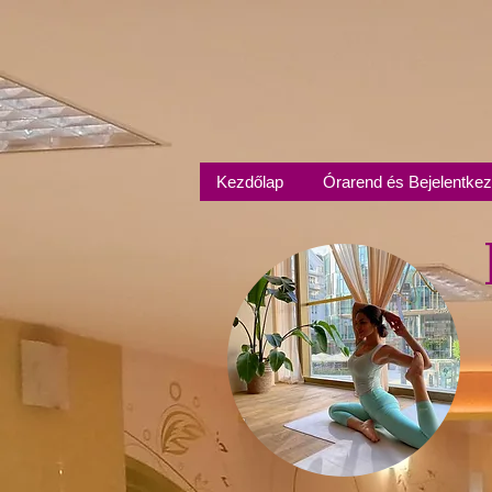
Kezdőlap
Órarend és Bejelentke