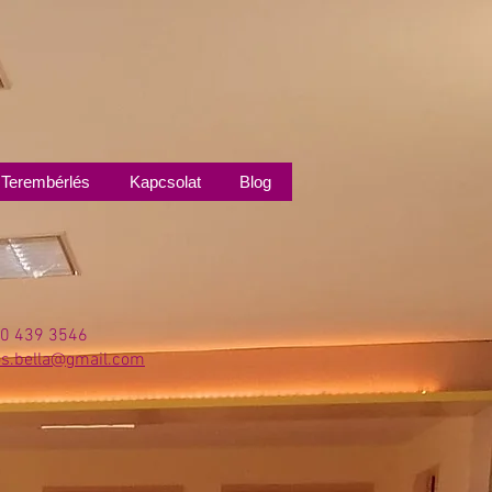
Terembérlés
Kapcsolat
Blog
0 439 3546
os.bella@gmail.com