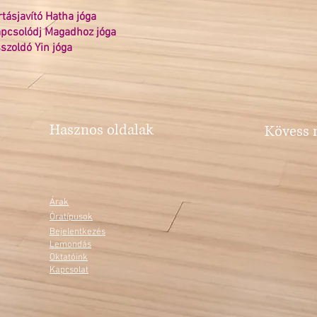
rtásjavító Hatha jóga
pcsolódj Magadhoz jóga
szoldó Yin jóga
Hasznos oldalak
Kövess 
Árak
Óratípusok
Bejelentkezés
Lemondás
Oktatóink
Kapcsolat