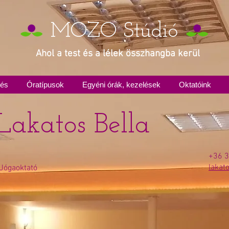
MOZO Stúdió
Ahol a test és a lélek összhangba kerül
zés
Óratípusok
Egyéni órák, kezelések
Oktatóink
Lakatos Bella
+36 3
lakat
Jógaoktató