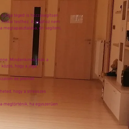
 a jóga téged is hozzásegítsen
fizikai testhez. A jógához nem
a megtapasztalása, én segíteni,
 benne. Mindenkinek más a
 közös, hogy a jóga
zalom és jelenlét.
heted, hogy a stresszes
ga megtörténik, ha egyszerűen