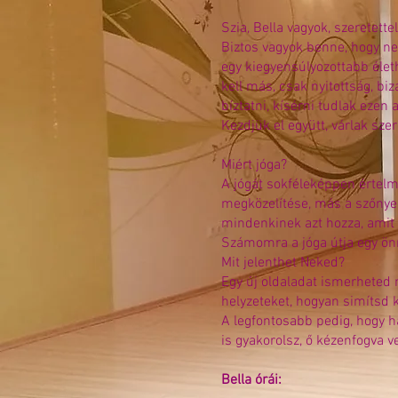
Szia, Bella vagyok, szeretette
Biztos vagyok benne, hogy nem
egy kiegyensúlyozottabb élet
kell más, csak nyitottság, b
bíztatni, kísérni tudlak eze
Kezdjük el együtt, várlak szer
Miért jóga?
A jógát sokféleképpen értelm
megközelítése, más a szőnyeg
mindenkinek azt hozza, amit
Számomra a jóga útja egy önm
Mit jelenthet Neked?
Egy új oldaladat ismerheted 
helyzeteket, hogyan simítsd k
A legfontosabb pedig, hogy h
is gyakorolsz, ő kézenfogva v
Bella órái: