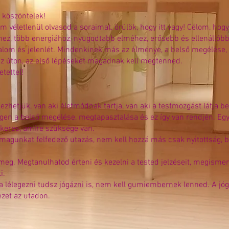
l köszöntelek!
 véletlenül olvasod a soraimat, örülök, hogy itt vagy! Célom, hogy
hez, több energiához, nyugodtabb elméhez, erősebb és ellenállóbb 
izalom és jelenlét. Mindenkinek más az élménye, a belső megélése, 
n az úton, az első lépéseket magadnak kell megtenned.
etettel!
ezhetjük, van aki életmódnak tartja, van aki a testmozgást látja
en a belső megélése, megtapasztalása és ez így van rendjén. Egy
 keres, amire szüksége van.
agunkat felfedező utazás, nem kell hozzá más csak nyitottság, bi
meg. Megtanulhatod érteni és kezelni a tested jelzéseit, megismer
i.
a lélegezni tudsz jógázni is, nem kell gumiembernek lenned. A jó
ezet az utadon.