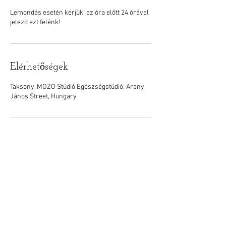
Lemondás esetén kérjük, az óra előtt 24 órával
jelezd ezt felénk!
Elérhetőségek
Taksony, MOZO Stúdió Egészségstúdió, Arany
János Street, Hungary
Elérhetőség
info@mozostudio.hu
Siposné Ruff Irén
+36 70 336 0525
2335 Taksony, Arany János utca 1.