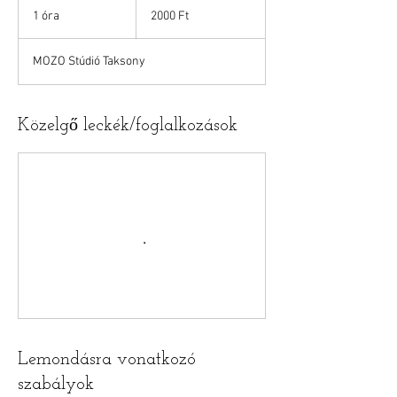
magyar
1 óra
1
2000 Ft
forint
ó
r
MOZO Stúdió Taksony
Közelgő leckék/foglalkozások
Lemondásra vonatkozó
szabályok