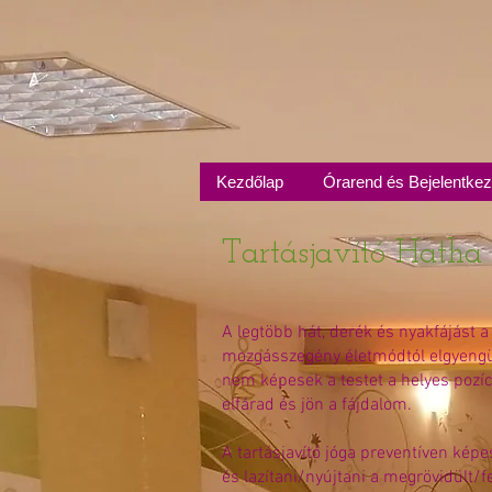
Kezdőlap
Órarend és Bejelentke
Tartásjavító Hatha
A legtöbb hát, derék és nyakfájást a
mozgásszegény életmódtól elgyengü
nem képesek a testet a helyes pozí
elfárad és jön a fájdalom.
A tartásjavító jóga preventíven kép
és lazítani/nyújtani a megrövidült/