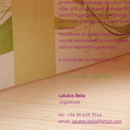
anatómiai alapmozgásokra épül, nag
nyak, váll, derék alapos átmozgatásá
szinttől függetlenül bárki végezhet
nem csak a tested, de a lelked is fe
elmének.
Kezdőknek és gyakorlottaknak is ajá
vannak könnyítések és nehezítések,
szerint végezheti a gyakorlást.
A jó közérzet mindenkinek jár!
Az órát tartja:
Lakatos Bella
Jógaoktató
tel.: +36 30 439 3546
email:
lakatos.bella@gmail.com