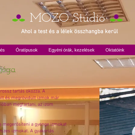
MOZO Stúdió
Ahol a test és a lélek összhangba kerül
zés
Óratípusok
Egyéni órák, kezelések
Oktatóink
 jóga
 rossz tartás okozza. A
lt és megrövidült izmok már
cióban megtartani, az izom
es megerősíteni a gyenge izmokat
feszes izmokat. A gyakorlás